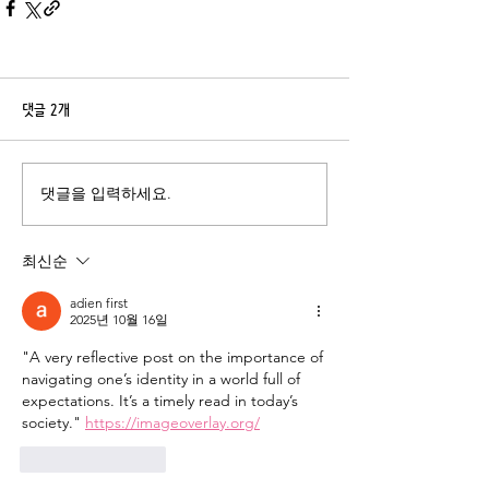
댓글 2개
댓글을 입력하세요.
최신순
adien first
2025년 10월 16일
"A very reflective post on the importance of 
navigating one’s identity in a world full of 
expectations. It’s a timely read in today’s 
society." 
https://imageoverlay.org/
좋아요
답글