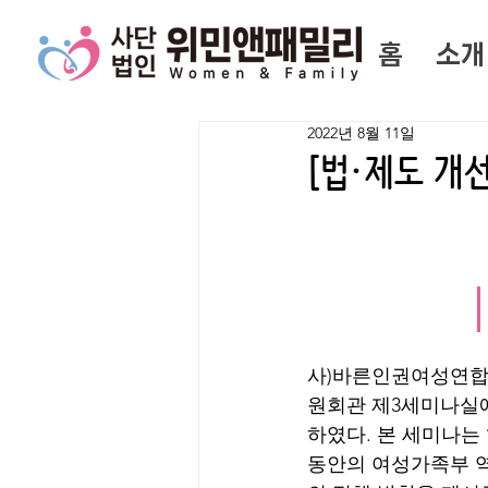
홈
소개
2022년 8월 11일
[법·제도 개
사)바른인권여성연합은
원회관 제3세미나실에
하였다. 본 세미나는
동안의 여성가족부 역