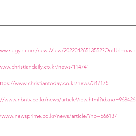
www.segye.com/newsView/20220426513552?OutUrl=nave
/www.christiandaily.co.kr/news/114741
ttps://www.christiantoday.co.kr/news/347175
://www.nbntv.co.kr/news/articleView.html?idxno=968426
//www.newsprime.co.kr/news/article/?no=566137