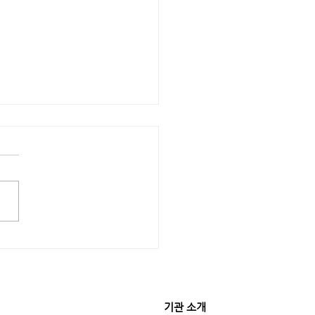
 사회, 국가를 위해 한걸음씩 나
 소식 <소식지 14호>
기관 소개