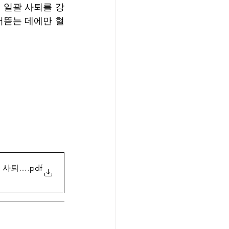
 일괄 사퇴를 강
어뜯는 데에만 혈
서 사퇴하라
.pdf