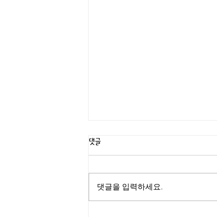
댓글
댓글을 입력하세요.
[지부소식]강원특별자치도 폭력예방