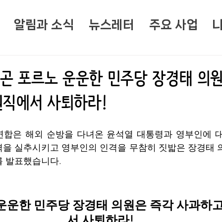
알림과 소식
뉴스레터
주요 사업
빈곤 포르노 운운한 민주당 장경태 의
원직에서 사퇴하라!
연합은 해외 순방을 다녀온 윤석열 대통령과 영부인에 대
격을 실추시키고 영부인의 인격을 무참히 짓밟은 장경태 
를 발표했습니다.
운운한 민주당 장경태 의원은 즉각 사과하
서 사퇴하라! 