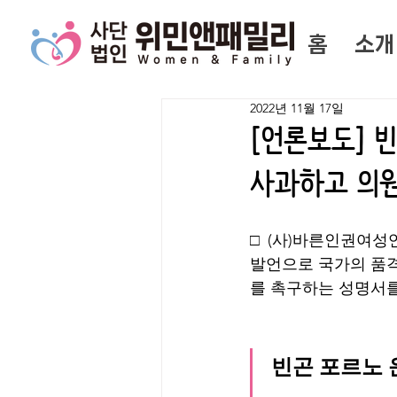
홈
소개
2022년 11월 17일
[언론보도] 
사과하고 의
□ (사)바른인권여성
발언으로 국가의 품
를 촉구하는 성명서
빈곤 포르노 