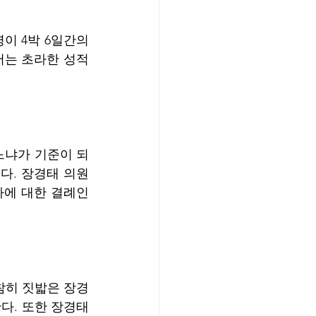
서는 초라한 성적
다. 장경태 의원
에 대한 결례인 
참히 짓밟은 장경
. 또한 장경태 