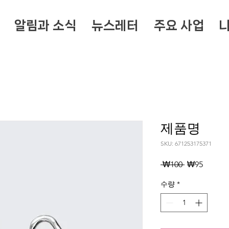
알림과 소식
뉴스레터
주요 사업
제품명
SKU: 671253175371
일
할
 ₩100 
₩95
반
인
수량
*
가
가